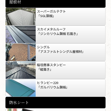
屋根材
スーパーガルテクト
「SGL銅板」
スカイメタルルーフ
「ジンカリウム鋼板 石葺き」
シングル
「アスファルトシングル屋根材」
稲垣商事スタンビー
「縦葺き」
ヒランビー220
「ガルバリウム鋼板」
防水シート