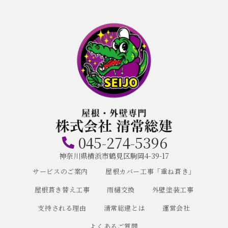
045-274-5396
神奈川県横浜市鶴見区駒岡4-39-17
サービスのご案内
屋根カバー工事「重ね葺き」
屋根葺き替え工事
雨樋交換
外壁塗装工事
支持される理由
清常総建とは
運営会社
よくあるご質問