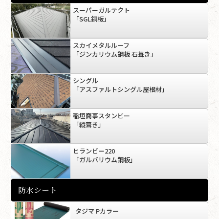
スーパーガルテクト
「SGL銅板」
スカイメタルルーフ
「ジンカリウム鋼板 石葺き」
シングル
「アスファルトシングル屋根材」
稲垣商事スタンビー
「縦葺き」
ヒランビー220
「ガルバリウム鋼板」
防水シート
タジマ Pカラー