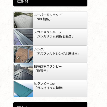
屋根材
スーパーガルテクト
「SGL銅板」
スカイメタルルーフ
「ジンカリウム鋼板 石葺き」
シングル
「アスファルトシングル屋根材」
稲垣商事スタンビー
「縦葺き」
ヒランビー220
「ガルバリウム鋼板」