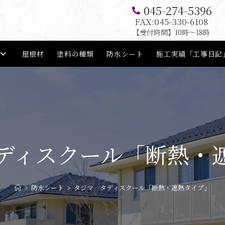
045-274-5396
FAX:045-330-6108
【受付時間】10時〜18時
屋根材
塗料の種類
防水シート
施工実績「工事日記
ディスクール「断熱・
>
防水シート
>
タジマ タディスクール「断熱・遮熱タイプ」