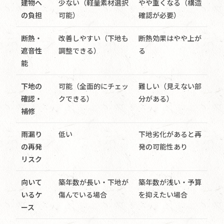
建物へ
少ない（軽量素材選択
やや重くなる（構造
の負担
可能）
確認が必要）
断熱・
改善しやすい（下地も
断熱効果はやや上が
遮音性
調整できる）
る
能
下地の
可能（全面的にチェッ
難しい（見えない部
確認・
クできる）
分がある）
補修
雨漏り
低い
下地劣化があると再
の再発
発の可能性あり
リスク
向いて
築年数が長い・下地が
築年数が浅い・予算
いるケ
傷んでいる場合
を抑えたい場合
ース