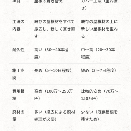
項目
屋根の葺き替え
カバー工法（重ね葺
き）
工法の
既存の屋根材をすべて
既存の屋根材の上に
内容
撤去し、新しく葺き直
新しい屋根材を重ね
す
る
耐久性
高い（30～40年程
中〜高（20～30年
度）
程度）
施工期
長め（5〜10日程度）
短め（3〜7日程度）
間
費用相
高め（100万〜250万
比較的安め（70万〜
場
円）
150万円）
廃材の
多い（撤去による廃材
少ない（既存屋根を
量
処理が必要）
残すため）