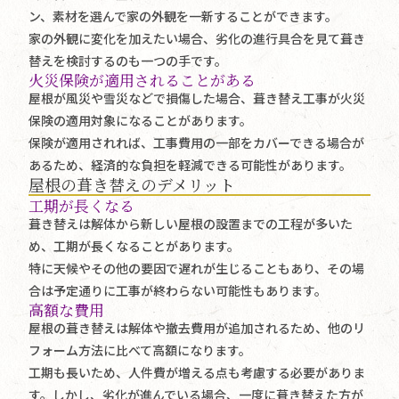
ン、素材を選んで家の外観を一新することができます。
家の外観に変化を加えたい場合、劣化の進行具合を見て葺き
替えを検討するのも一つの手です。
火災保険が適用されることがある
屋根が風災や雪災などで損傷した場合、葺き替え工事が火災
保険の適用対象になることがあります。
保険が適用されれば、工事費用の一部をカバーできる場合が
あるため、経済的な負担を軽減できる可能性があります。
屋根の葺き替えのデメリット
工期が長くなる
葺き替えは解体から新しい屋根の設置までの工程が多いた
め、工期が長くなることがあります。
特に天候やその他の要因で遅れが生じることもあり、その場
合は予定通りに工事が終わらない可能性もあります。
高額な費用
屋根の葺き替えは解体や撤去費用が追加されるため、他のリ
フォーム方法に比べて高額になります。
工期も長いため、人件費が増える点も考慮する必要がありま
す。しかし、劣化が進んでいる場合、一度に葺き替えた方が