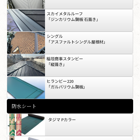
スカイメタルルーフ
「ジンカリウム鋼板 石葺き」
シングル
「アスファルトシングル屋根材」
稲垣商事スタンビー
「縦葺き」
ヒランビー220
「ガルバリウム鋼板」
防水シート
タジマ Pカラー